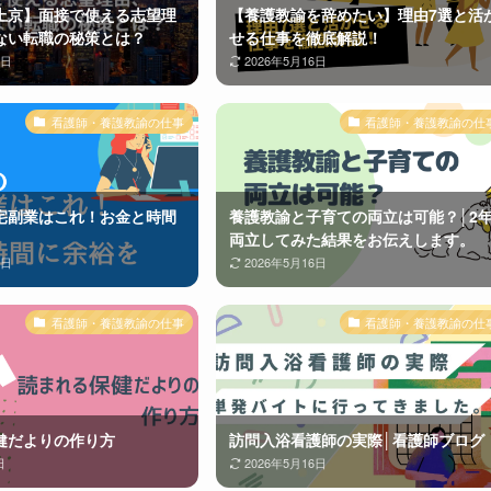
上京】面接で使える志望理
【養護教諭を辞めたい】理由7選と活
ない転職の秘策とは？
せる仕事を徹底解説！
6日
2026年5月16日
看護師・養護教諭の仕事
看護師・養護教諭の仕
宅副業はこれ！お金と時間
養護教諭と子育ての両立は可能？│2
両立してみた結果をお伝えします。
6日
2026年5月16日
看護師・養護教諭の仕事
看護師・養護教諭の仕
健だよりの作り方
訪問入浴看護師の実際│看護師ブログ
日
2026年5月16日