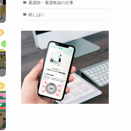
看護師・養護教諭の仕事
か
紙しばい
事
年
事