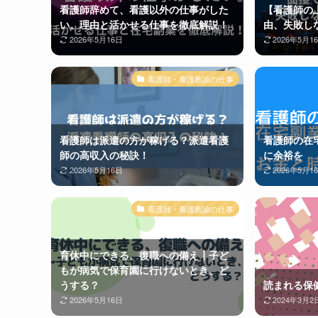
看護師辞めて、看護以外の仕事がした
【看護師の
い。理由と活かせる仕事を徹底解説！
由、失敗し
2026年5月16日
2026年5月1
看護師・養護教諭の仕事
看護師は派遣の方が稼げる？派遣看護
看護師の在
師の高収入の秘訣！
に余裕を
2026年5月16日
2026年5月1
看護師・養護教諭の仕事
育休中にできる、復職への備え┃子ど
もが病気で保育園に行けないとき、ど
うする？
読まれる保
2026年5月16日
2024年3月2